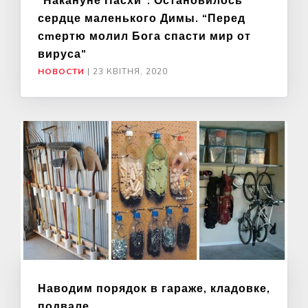
“Накануне Пасхи”: Остановилось
сердце маленького Димы. “Перед
сmертю молил Бога спасти мир от
вируса”
НОВОСТИ
|
23 КВІТНЯ, 2020
Наводим порядок в гараже, кладовке,
подвале