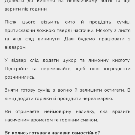
Довести до кипіння на невеличкому вогні та ще
варити пів години.
Після цього візьміть сито й процідіть суміш,
притискаючи ложкою тверді часточки. Мякоту з листя
та ягід слід викинути. Далі будемо працювати з
відваром.
У відвар слід додати цукор та лимонну кислоту.
Підігрійте та перемішайте, щоб нові інгредієнти
розчинились.
Зняти готову суміш з вогню й залишити остигати. В
кінці додати горілки й процідити через марлю.
Ви отримаєте неймовірну наливку, яка вразить
насиченим ароматом та терпким смаком.
Ви колись готували наливки самостійно?