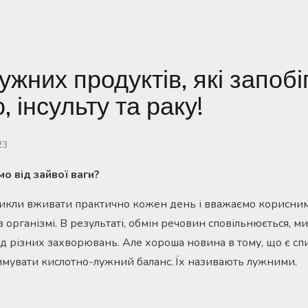
ужних продуктів, які запобі
 інсульту та раку!
23
о від зайвої ваги?
викли вживати практично кожен день і вважаємо корисни
організмі. В результаті, обмін речовин сповільнюється, ми
д різних захворювань. Але хороша новина в тому, що є спи
мувати кислотно-лужний баланс. Їх називають лужними.