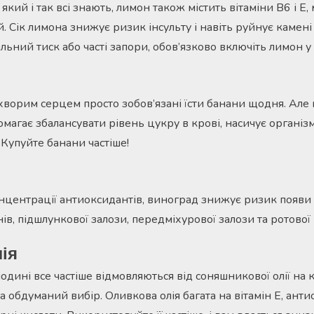
 який і так всі знають, лимон також містить вітаміни В6 і Е,
ій. Сік лимона знижує ризик інсульту і навіть руйнує камен
льний тиск або часті запори, обов’язково включіть лимон у 
хворим серцем просто зобов’язані їсти банани щодня. Але 
магає збалансувати рівень цукру в крові, насичує організм 
 Купуйте банани частіше!
нцентрації антиоксидантів, виноград знижує ризик появи 
нів, підшлункової залози, передміхурової залози та ротово
ія
одині все частіше відмовляються від соняшникової олії на 
а обдуманий вибір. Оливкова олія багата на вітамін Е, ант