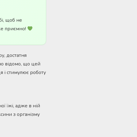
і, щоб не
же приємно!
у, достатня
вно відомо, що цей
я і стимулює роботу
ої їжі, адже в ній
ксини з організму