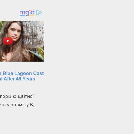
 порцію цвітної
сту вітаміну К,